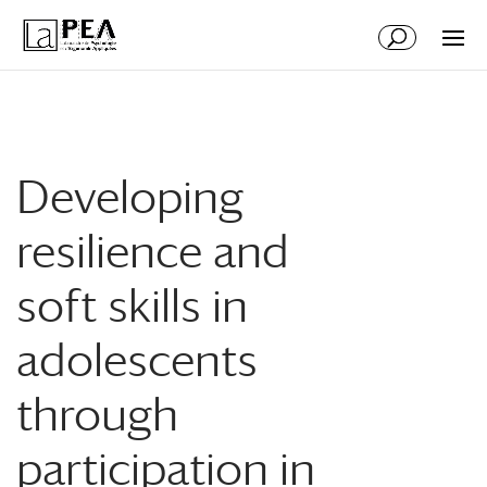
Aller
Aller
au
à
contenu
la
principal
navigation
Developing
resilience and
soft skills in
adolescents
through
participation in