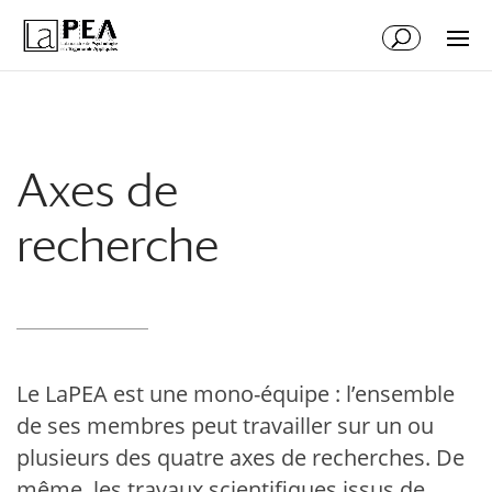
Aller
Aller
au
à
contenu
la
principal
navigation
Axes de
recherche
Le LaPEA est une mono-équipe : l’ensemble
de ses membres peut travailler sur un ou
plusieurs des quatre axes de recherches. De
même, les travaux scientifiques issus de