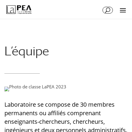
Aller
Aller
au
à
contenu
la
principal
navigation
L’équipe
Laboratoire se compose de 30 membres
permanents ou affiliés comprenant
enseignants-chercheurs, chercheurs,
ingénieurs et deux personnels administratifs.