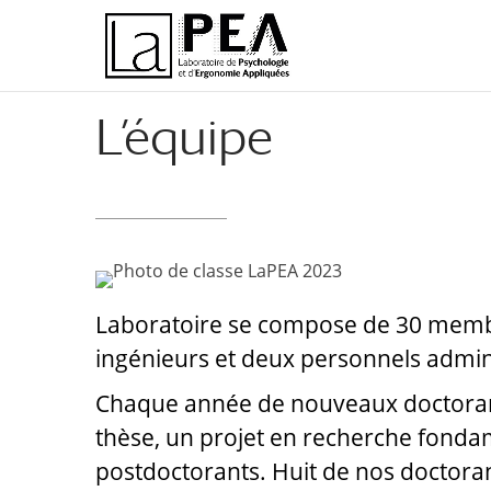
Aller
Aller
au
à
contenu
la
principal
navigation
L’équipe
Laboratoire se compose de 30 membr
ingénieurs et deux personnels admini
Chaque année de nouveaux doctorants
thèse, un projet en recherche fondame
postdoctorants. Huit de nos doctoran