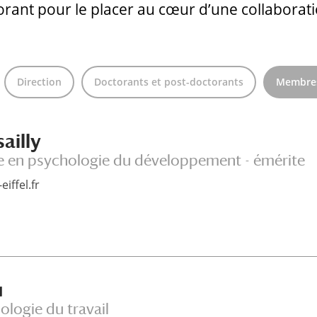
rant pour le placer au cœur d’une collaborat
Direction
Doctorants et post-doctorants
Membres
ailly
e en psychologie du développement - émérite
iffel.fr
u
ologie du travail