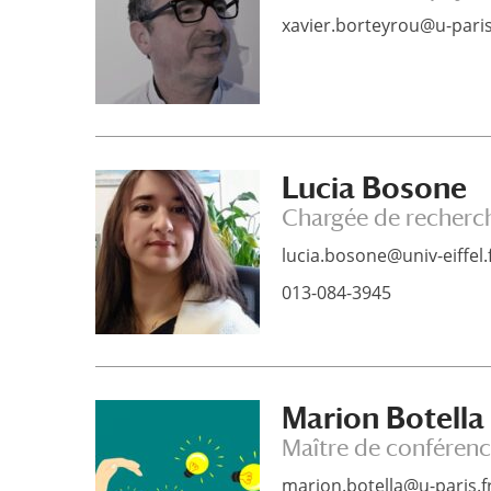
xavier.borteyrou@u-paris
Lucia Bosone
Chargée de recherch
lucia.bosone@univ-eiffel.
013-084-3945
Marion Botella
Maître de conférenc
marion.botella@u-paris.f