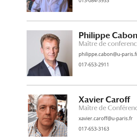
013-084-3933
Philippe Cabo
Maître de conferen
philippe.cabon@u-paris.f
017-653-2911
Xavier Caroff
Maître de Conféren
xavier.caroff@u-paris.fr
017-653-3163