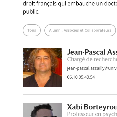
droit français qui embauche un docto
public.
Tous
Alumni, Associés et Collaborateurs
Jean-Pascal Ass
Chargé de recherch
jean-pascal.assailly@univ-e
06.10.05.43.54
Xabi Borteyro
Professeur en psych