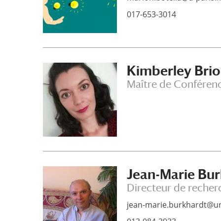
017-653-3014
Kimberley Bri
Maître de Conféren
Jean-Marie Bu
Directeur de recher
jean-marie.burkhardt@univ