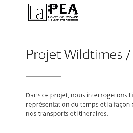
Aller
Aller
au
à
contenu
la
principal
navigation
Projet Wildtimes /
Dans ce projet, nous interrogerons l
représentation du temps et la façon d
nos transports et itinéraires.