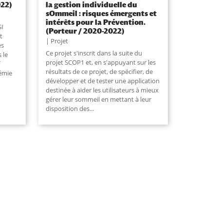
022)
la gestion individuelle du
sOmmeil : risques émergents et
intérêts pour la Prévention.
SI
(Porteur / 2020-2022)
t
Projet
es
Ce projet s'inscrit dans la suite du
 le
projet SCOP1 et, en s'appuyant sur les
résultats de ce projet, de spécifier, de
démie
développer et de tester une application
destinée à aider les utilisateurs à mieux
gérer leur sommeil en mettant à leur
disposition des
...