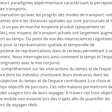
sieurs paradigmes expérimentaux caractérisant la percepti
les transports.
observation qu’avec les progrès des modes de transport, no
entes entre les distances spatiales qui sont parcourues et l
le, si un pas en marche moyenne produit typiquement un
iles), nos moyens de transport actuels ont largement augm
port au temps. Du point de vue des neurosciences cognitives,
le pour la représentation spatiale et temporelle de
n système de représentations dans le cerveau permettant à u
nement. Nous interrogerons ainsi comment le temps et l’esp
 congruents avec le moi corporel.
e compréhension sur les interactions du temps et de l’espa
re dont les individus choisissent leurs itinéraires dans les
jective du temps et de l’espace contribuent à ce choix et
emps objectifs de parcours. Ces informations permettront d
es usagers lors de leurs voyages. A travers ces trois object
mobile non invasive lors des trajets afin de quantifier les
rs de voyages réels.