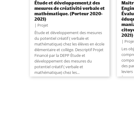
Étude et développement,t des
Maîtr
mesures de créativité verbale et
Engins
mathématique. (Porteur 2020-
Évalu
2021)
éduqu
mania
Projet
citoy
Étude et développement des mesures
2021)
du potentiel créatif ( verbale et
Proje
mathématique) chez les élèves en école
Les ob
élémentaire et collège. Descriptif Projet
compre
Financé par la DEPP Étude et
compor
développement des mesures du
des par
potentiel créatif ( verbale et
leviers
mathématique) chez les
...
à roues
compor
d'étud