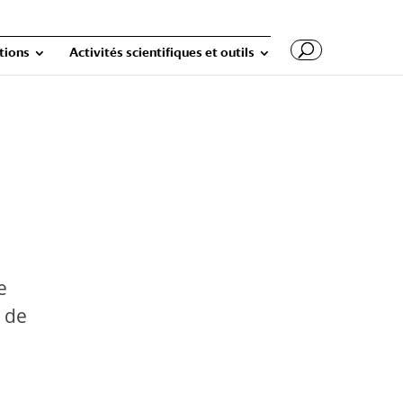
tions
Activités scientifiques et outils
e
x de