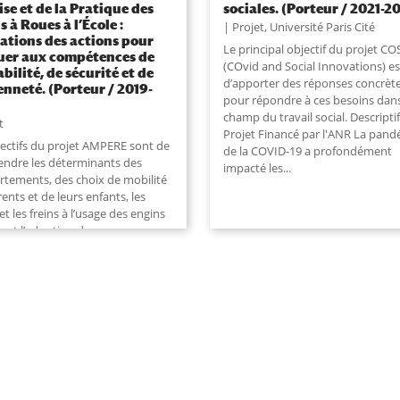
ise et de la Pratique des
sociales. (Porteur / 2021-2
 à Roues à l’École :
Projet
,
Université Paris Cité
ations des actions pour
Le principal objectif du projet CO
er aux compétences de
(COvid and Social Innovations) es
bilité, de sécurité et de
d’apporter des réponses concrèt
enneté. (Porteur / 2019-
pour répondre à ces besoins dans
champ du travail social. Descriptif
t
Projet Financé par l'ANR La pan
jectifs du projet AMPERE sont de
de la COVID-19 a profondément
ndre les déterminants des
impacté les
...
tements, des choix de mobilité
ents et de leurs enfants, les
 et les freins à l’usage des engins
, et l’adoption des
tements de protection. Il s'agit
ier
...