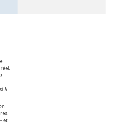
se
réel.
ts
si à
.
ion
res.
– et