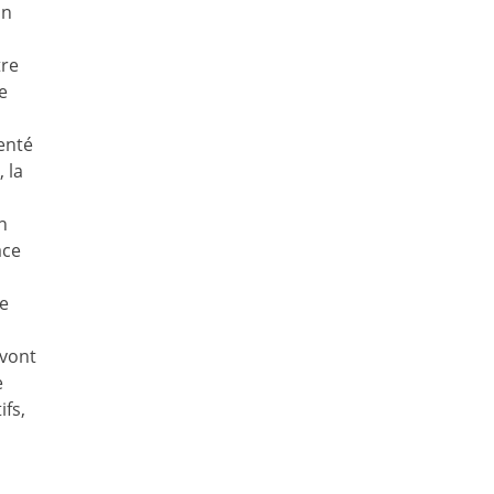
on
tre
e
enté
 la
n
ace
ce
 vont
e
ifs,