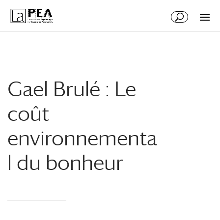
Aller
Aller
au
à
contenu
la
principal
navigation
Gael Brulé : Le
coût
environnementa
l du bonheur