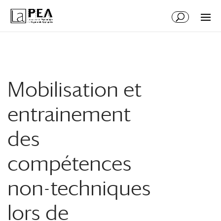
Aller
Aller
au
à
contenu
la
principal
navigation
Mobilisation et
entrainement
des
compétences
non-techniques
lors de