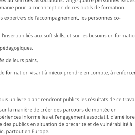
s au sein des associations. Vingt-quatre personnes issues
umanie pour la coconception de ces outils de formation.
es expert·e·s de l’accompagnement, les personnes co-
’insertion liés aux soft skills, et sur les besoins en formatio
s pédagogiques,
s de leurs pairs,
de formation visant à mieux prendre en compte, à renforcer
is un livre blanc rendront publics les résultats de ce travai
 sur la manière de créer des parcours de montée en
périences informelles et l’engagement associatif, d’améliore
ive des publics en situation de précarité et de vulnérabilité à
vie, partout en Europe.