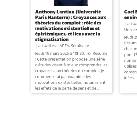
Anthony Lantian (Université
Gael 
Paris Nanterre) : Croyances aux
envi
théories du complot : rôle des
actua
motivations existentielles et
Univers
épistémiques, et liens avec la
Jeudi 
stigmatisation
Résumé
actualités
,
LAPEA
,
Séminaire
chacun
Jeudi 19 mars 2026 à 10h30. © Résumé
pour l’
: Cette présentation propose une série
nombre
d’études visant à mieux comprendre les
utilisé
croyances aux théories du complot. Je
constr
commencerai par examiner les
idées...
motivations existentielles, notamment
les effets de la perte de sens et de...