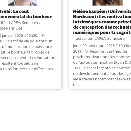
Brulé : Le coût
Hélène Sauzéon (Universit
ronnemental du bonheur
Bordeaux) : Les motivatio
intrinsèques comme princ
lités
,
LAPEA
,
Séminaire
,
de conception des technol
ité Paris Cité
numériques pour la cognit
29 janvier 2026 à 10h30. ©
actualités
,
LAPEA
,
Séminaire
 : Objectif de vie pour tout un
Jeudi 20 novembre 2025 à 10h30 
, démonstration de puissance
2011. © Résumé : Les théories
État, le bonheur fait l’objet de
psychomotivationnelles, comme c
ux classements. Les indicateurs
de l’autodétermination (Ryan & D
s résultent toutefois de
2000) placent l’agentivité comme p
uctions fondées sur différentes
du développement à tous les âges
vie à travers notamment l’expres
de...