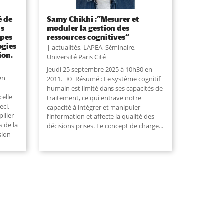
é de
Samy Chikhi :”Mesurer et
ns
moduler la gestion des
ipes
ressources cognitives”
ogies
actualités
,
LAPEA
,
Séminaire
,
ion.
Université Paris Cité
Jeudi 25 septembre 2025 à 10h30 en
en
2011. © Résumé : Le système cognitif
humain est limité dans ses capacités de
elle
traitement, ce qui entrave notre
eci,
capacité à intégrer et manipuler
ilier
l’information et affecte la qualité des
 de la
décisions prises. Le concept de charge...
sion