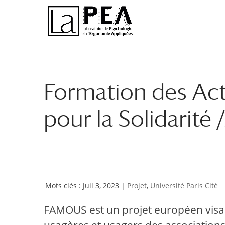
Aller
Aller
au
à
contenu
la
principal
navigation
Formation des A
pour la Solidarité
Juil 3, 2023
|
Projet
,
Université Paris Cité
FAMOUS est un projet européen visant 