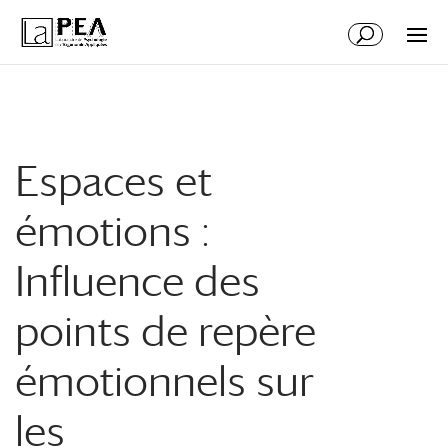
Aller
Aller
au
à
contenu
la
principal
navigation
Espaces et
émotions :
Influence des
points de repère
émotionnels sur
les