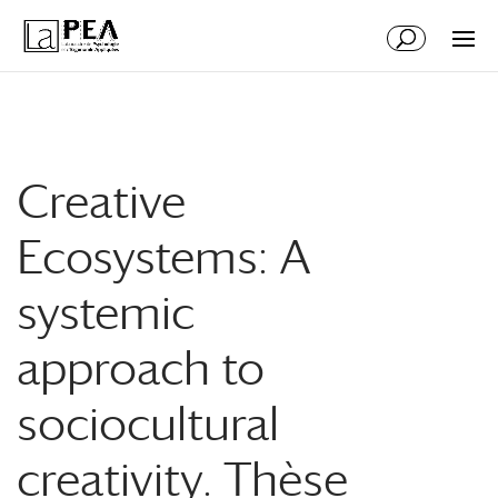
Aller
Aller
au
à
contenu
la
principal
navigation
Creative
Ecosystems: A
systemic
approach to
sociocultural
creativity. Thèse