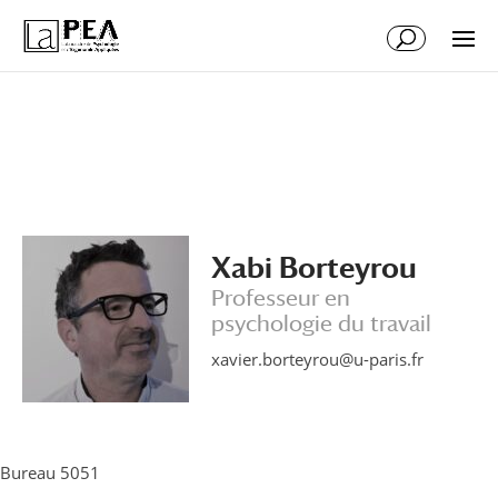
Aller
Aller
au
à
contenu
la
principal
navigation
Xabi Borteyrou
Professeur en
psychologie du travail
xavier.borteyrou@u-paris.fr
Bureau 5051