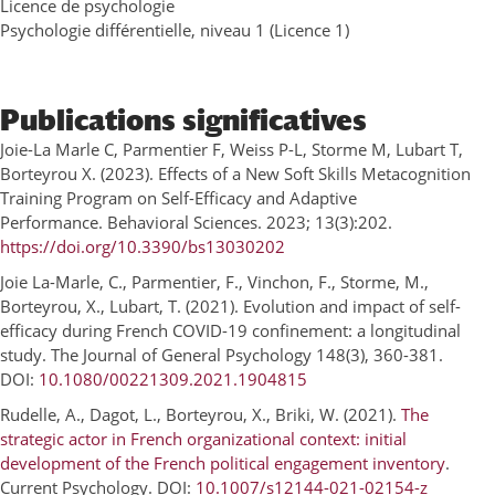
Licence de psychologie
Psychologie différentielle, niveau 1 (Licence 1)
Publications significatives
Joie-La Marle C, Parmentier F, Weiss P-L, Storme M, Lubart T,
Borteyrou X. (2023). Effects of a New Soft Skills Metacognition
Training Program on Self-Efficacy and Adaptive
Performance. Behavioral Sciences. 2023; 13(3):202.
https://doi.org/10.3390/bs13030202
Joie La-Marle, C., Parmentier, F., Vinchon, F., Storme, M.,
Borteyrou, X., Lubart, T. (2021). Evolution and impact of self-
efficacy during French COVID-19 confinement: a longitudinal
study. The Journal of General Psychology 148(3), 360-381.
DOI:
10.1080/00221309.2021.1904815
Rudelle, A., Dagot, L., Borteyrou, X., Briki, W. (2021).
The
strategic actor in French organizational context: initial
development of the French political engagement inventory
.
Current Psychology. DOI:
10.1007/s12144-021-02154-z