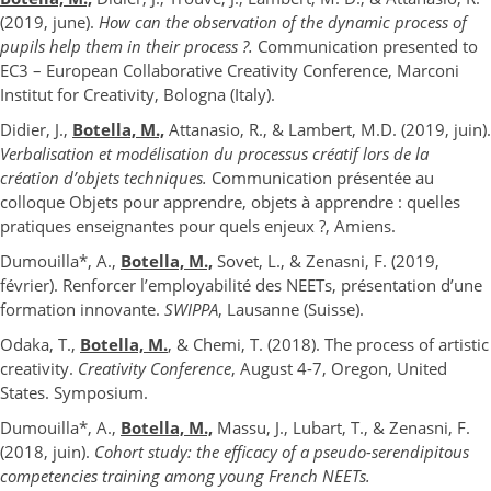
(2019, june).
How can the observation of the dynamic process of
pupils help them in their process ?.
Communication presented to
EC3 – European Collaborative Creativity Conference, Marconi
Institut for Creativity, Bologna (Italy).
Didier, J.,
Botella, M.,
Attanasio, R., & Lambert, M.D. (2019, juin).
Verbalisation et modélisation du processus créatif lors de la
création d’objets techniques.
Communication présentée au
colloque Objets pour apprendre, objets à apprendre : quelles
pratiques enseignantes pour quels enjeux ?, Amiens.
Dumouilla*, A.,
Botella, M.,
Sovet, L., & Zenasni, F. (2019,
février). Renforcer l’employabilité des NEETs, présentation d’une
formation innovante.
SWIPPA
, Lausanne (Suisse).
Odaka, T.,
Botella, M.
, & Chemi, T. (2018). The process of artistic
creativity.
Creativity Conference
, August 4-7, Oregon, United
States. Symposium.
Dumouilla*, A.,
Botella, M.,
Massu, J., Lubart, T., & Zenasni, F.
(2018, juin).
Cohort study: the efficacy of a pseudo-serendipitous
competencies training among young French NEETs.