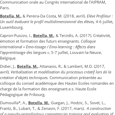
Communication orale au Congrès international de l’AIPRAM,
Paris.
Botella, M.,
& Pereira-Da Costa, M. (2018, avril).
Elève Profileur :
Un outil évaluant le profil multidimensionnel des élèves,
4-6 juillet,
Luxembourg.
Capron-Puozzo, I.,
Botella, M.
, & Terzidis, A. (2017). Créativité,
émotion et formation des futurs enseignants
. Colloque
international « Emo-tissage / Emo-learning : Affects dans
l’apprentissage des langues »
, 5-7 juillet, Louvain-la-Neuve,
Belgique.
Didier, J.,
Botella, M.,
Attanasio, R., & Lambert, M.D. (2017,
avril).
Verbalisation et modélisation du processus créatif lors de la
création d’objets techniques.
Communication présentée au
colloque du conseil académique des Hautes Ecoles romandes en
charge de la formation des enseignant.e.s. Haute Ecole
Pédagogique de Fribourg.
Dumouilla*, A.,
Botella, M.
, Guegan, J., Hodzic, S., Sovet, L.,
Frantz, B., Lubart, T., & Zenasni, F. (2017, mars).
A construction
of a pseudo-serendipitous competencies training and evaluation of