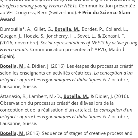
its effects among young French NEETs.
Communication présentée
au VET Congress, Bern (Switzerland). +
Prix du Science Slam
Award
Dumouilla*, A., Gillet, G.,
Botella, M.
, Bordes, P., Collard, L.,
Guegan, J., Hodzic, S., Joncheray, H., Sovet, L., & Zenasni, F.
(2016, novembre).
Social representations of NEETS by active young
French adults.
Communication présentée à l’IAEVG, Madrid
(Spain).
Botella, M.
, & Didier, J. (2016). Les étapes du processus créatif
selon les enseignants en activités créatrices.
La conception d’un
artefact : approches ergonomiques et didactiques
, 6-7 octobre,
Lausanne, Suisse.
Attanasio, R., Lambert, M.-D.,
Botella, M.
, & Didier, J. (2016).
Observation du processus créatif des élèves lors de la
conception et de la réalisation d’un artefact.
La conception d’un
artefact : approches ergonomiques et didactiques
, 6-7 octobre,
Lausanne, Suisse.
Botella, M.
(2016). Sequence of stages of creative process and