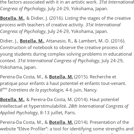
the factors associated with it in an artistic work.
31st International
Congress of Psychology
, July 24-29, Yokohama, Japan.
Botella, M.
, & Didier, J. (2016). Listing the stages of the creative
process with teachers of creative activity.
31st International
Congress of Psychology
, July 24-29, Yokohama, Japan.
Didier, J.,
Botella, M.
, Attanasio, R., & Lambert, M.-D. (2016).
Construction of notebook to observe the creative process of
young students during complex solving problems in educational
context.
31st International Congress of Psychology
, July 24-29,
Yokohama, Japan.
Pereira-Da Costa, M., &
Botella, M.
(2015). Recherche et
pratique pour enfants à haut potentiel et enfants tout-venant.
ème
6
Entretiens de la psychologie
, 4-6 juin, Nancy.
Botella, M.
, & Pereira-Da Costa, M. (2014). Haut potentiel
intellectuel et hyperstimulabilité.
28th International Congress of
Applied Psychology
, 8-13 juillet, Paris.
Pereira-Da Costa, M., &
Botella, M.
(2014). Presentation of the
website “Elève Profiler”: a tool for identifying some strengths and