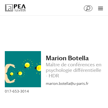
Aller
Aller
au
à
contenu
la
principal
navigation
Marion Botella
Maître de conférences en
psychologie différentielle
- HDR
marion.botella@u-paris.fr
017-653-3014