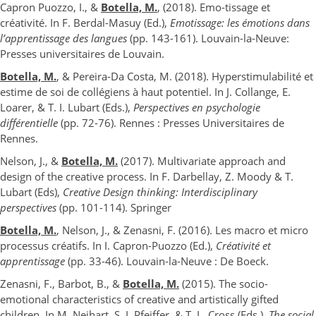
Capron Puozzo, I., &
Botella, M.
, (2018). Emo-tissage et
créativité. In F. Berdal-Masuy (Ed.),
Emotissage: les émotions dans
l’apprentissage des langues
(pp. 143-161). Louvain-la-Neuve:
Presses universitaires de Louvain.
Botella, M.
, & Pereira-Da Costa, M. (2018). Hyperstimulabilité et
estime de soi de collégiens à haut potentiel. In J. Collange, E.
Loarer, & T. I. Lubart (Eds.),
Perspectives en psychologie
différentielle
(pp. 72-76). Rennes : Presses Universitaires de
Rennes.
Nelson, J., &
Botella, M.
(2017). Multivariate approach and
design of the creative process. In F. Darbellay, Z. Moody & T.
Lubart (Eds),
Creative Design thinking: Interdisciplinary
perspectives
(pp. 101-114). Springer
Botella, M.
, Nelson, J., & Zenasni, F. (2016). Les macro et micro
processus créatifs. In I. Capron-Puozzo (Ed.),
Créativité et
apprentissage
(pp. 33-46). Louvain-la-Neuve : De Boeck.
Zenasni, F., Barbot, B., &
Botella, M.
(2015). The socio-
emotional characteristics of creative and artistically gifted
children. In M. Neihart, S. I. Pfeiffer, & T. L. Cross (Eds.),
The social