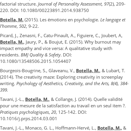
factorial structure.
Journal of Personality Assessment, 97
(2), 209-
220. DOI: 10.1080/00223891.2014.938750
Botella, M.
(2015). Les émotions en psychologie.
Le langage et
l’homme
,
502
, 9-22.
Picard, J., Zenasni, F., Catu-Pinault, A., Figuiere, C., Joubert, A,
Botella, M.
, Jaury, P., & Boujut, E. (2015). Why burnout may
impact empathy and vice versa: A qualitative study with
residents.
BMJ Quality & Safety
. DOI:
10.1080/13548506.2015.1054407
Bourgeois-Bougrine, S., Glaveanu, V.,
Botella, M.
, & Lubart, T.
(2014). The creativity maze: Exploring creativity in screenplay
writing.
Psychology of Aesthetics, Creativity, and the Arts, 8
(4), 384-
399.
Tavani, J.-L.,
Botella, M.
,
& Collange, J. (2014). Quelle validité
pour une mesure de la satisfaction au travail en un seul item ?.
Pratiques psychologiques
,
20
, 125-142. DOI:
10.1016/j.prps.2014.03.001
Tavani, J.-L., Monaco, G. L., Hoffmann-Hervé, L.,
Botella, M.,
&