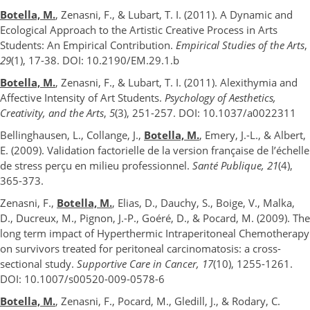
Botella, M.
, Zenasni, F., & Lubart, T. I. (2011). A Dynamic and
Ecological Approach to the Artistic Creative Process in Arts
Students: An Empirical Contribution.
Empirical Studies of the Arts
,
29
(1), 17-38. DOI: 10.2190/EM.29.1.b
Botella, M.
, Zenasni, F., & Lubart, T. I. (2011). Alexithymia and
Affective Intensity of Art Students.
Psychology of Aesthetics,
Creativity, and the Arts
,
5
(3), 251-257. DOI: 10.1037/a0022311
Bellinghausen, L., Collange, J.,
Botella, M.
, Emery, J.-L., & Albert,
E. (2009). Validation factorielle de la version française de l’échelle
de stress perçu en milieu professionnel.
Santé Publique, 21
(4),
365-373.
Zenasni, F.,
Botella, M.
, Elias, D., Dauchy, S., Boige, V., Malka,
D., Ducreux, M., Pignon, J.-P., Goéré, D., & Pocard, M. (2009). The
long term impact of Hyperthermic Intraperitoneal Chemotherapy
on survivors treated for peritoneal carcinomatosis: a cross-
sectional study.
Supportive Care in Cancer, 17
(10), 1255-1261.
DOI: 10.1007/s00520-009-0578-6
Botella, M.
, Zenasni, F., Pocard, M., Gledill, J., & Rodary, C.