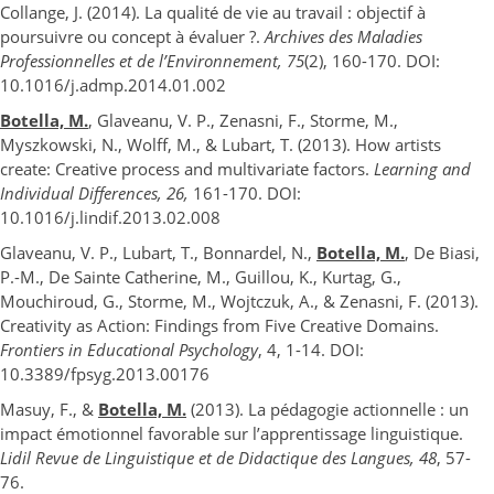
Collange, J. (2014). La qualité de vie au travail : objectif à
poursuivre ou concept à évaluer ?.
Archives des Maladies
Professionnelles et de l’Environnement, 75
(2), 160-170. DOI:
10.1016/j.admp.2014.01.002
Botella, M.
, Glaveanu, V. P., Zenasni, F., Storme, M.,
Myszkowski, N., Wolff, M., & Lubart, T. (2013). How artists
create: Creative process and multivariate factors.
Learning and
Individual Differences, 26,
161-170. DOI:
10.1016/j.lindif.2013.02.008
Glaveanu, V. P., Lubart, T., Bonnardel, N.,
Botella, M.
, De Biasi,
P.-M., De Sainte Catherine, M., Guillou, K., Kurtag, G.,
Mouchiroud, G., Storme, M., Wojtczuk, A., & Zenasni, F. (2013).
Creativity as Action: Findings from Five Creative Domains.
Frontiers in Educational Psychology
, 4, 1-14. DOI:
10.3389/fpsyg.2013.00176
Masuy, F., &
Botella, M.
(2013). La pédagogie actionnelle : un
impact émotionnel favorable sur l’apprentissage linguistique.
Lidil Revue de Linguistique et de Didactique des Langues, 48
, 57-
76.