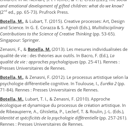
and emotional development of gifted children: what do we know?
nd
(2
ed., pp. 65-73). Prufrock Press.
Botella, M.
, & Lubart, T. (2015). Creative processes: Art, Design
and Science. In G. E. Corazza & S. Agnoli (Eds.),
Multidisciplinary
Contributions to the Science of Creative Thinking
(pp. 53-65).
Singapour: Springer.
Zenasni, F., &
Botella, M.
(2013). Les mesures individualisées de
qualité de vie : des théories aux outils. In Bacro, F. (Ed.),
La
qualité de vie : approches psychologiques
(pp. 25-41). Rennes :
Presses Universitaires de Rennes.
Botella, M.
, & Zenasni, F. (2012). Le processus artistique selon la
psychologie différentielle cognitive. In Toulouse, I.,
Euréka 2
(pp.
71-84). Rennes : Presses Universitaires de Rennes.
Botella, M.
, Lubart, T. I., & Zenasni, F. (2010). Approche
écologique et dynamique du processus de création artistique. In
de Ribeaupierre, A., Ghisletta, P., Leclerf, T. & Roulin, J.-L. (Eds.),
Identité et spécificités de la psychologie différentielle
(pp. 257-261).
Rennes : Presses Universitaires de Rennes.