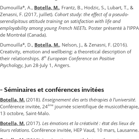
Dumouilla*, A.,
Botella, M.
, Frantz, B., Hodzic, S., Lubart, T., &
Zenasni, F. (2017, juillet).
Cohort study: the effect of a pseudo-
serendipitous attitude training on satisfaction with life and
employability among young French NEETs.
Poster présenté à l’IPPA
de Montréal (Canada).
Dumouilla*, D.,
Botella, M.
, Nelson, J., & Zenasni, F. (2016).
Creativity, emotion and wellbeing: a theoretical description of
th
their relationships.
8
European Conference on Positive
Psychology
, Jun 28-July 1, Angers.
– Séminaires et conférences invitées
Botella, M.
(2018).
Enseignement des arts thérapies à l’université
.
ème
Conférence invitée, 24
journée scientifique de musicothérapie,
13 octobre, Saint-Malo.
Botella, M.
(2017).
Les émotions et la créativité : état des lieux de
leurs relations
. Conférence invitée, HEP Vaud, 10 mars, Lausanne.