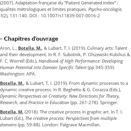
(2007). Adaptation française du “Patient Generated Index” :
qualités métrologiques et limites pratiques.
Psycho-oncologie
,
1
(2), 131-140. DOI : 10.1007/s11839-007-0016-2
– Chapitres d’ouvrage
Aron, L.,
Botella, M.
, & Lubart, T. I. (2019). Culinary arts: Talent
and their development. In R. F. Subotnik, P. Olszewski-Kubilius &
F. C. Worrell (Eds.),
Handbook of High Performance: Developing
Human Potential into Domain Specific Talent
(pp 345-359).
Washington: APA.
Botella, M.
, & Lubart, T. I. (2019). From dynamic processes to a
dynamic creative process. In R. Beghetto & G. Corazza (Eds.),
Dynamic Perspectives on Creativity: New Directions for Theory,
Research, and Practice in Education
(pp. 261-278). Springer.
Botella, M.
(2018). The creative process in graphic art. In T. I.
Lubart (Ed.),
The creative process: Perspectives from multiple
domains
(pp. 59-88). London: Palgrave Macmillan.