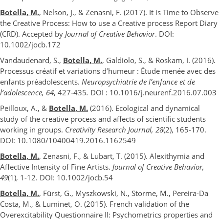
Botella, M.
, Nelson, J., & Zenasni, F. (2017). It is Time to Observe
the Creative Process: How to use a Creative process Report Diary
(CRD). Accepted by
Journal of Creative Behavior
. DOI:
10.1002/jocb.172
Vandaudenard, S.,
Botella, M.
, Galdiolo, S., & Roskam, I. (2016).
Processus créatif et variations d’humeur : Étude menée avec des
enfants préadolescents.
Neuropsychiatrie de l’enfance et de
l’adolescence, 64
, 427-435
.
DOI : 10.1016/j.neurenf.2016.07.003
Peilloux, A., &
Botella, M.
(2016). Ecological and dynamical
study of the creative process and affects of scientific students
working in groups.
Creativity Research Journal, 28
(2), 165-170.
DOI: 10.1080/10400419.2016.1162549
Botella, M.
, Zenasni, F., & Lubart, T. (2015). Alexithymia and
Affective Intensity of Fine Artists.
Journal of Creative Behavior,
49
(1), 1-12. DOI: 10.1002/jocb.54
Botella, M.
, Fürst, G., Myszkowski, N., Storme, M., Pereira-Da
Costa, M., & Luminet, O. (2015). French validation of the
Overexcitability Questionnaire II: Psychometrics properties and