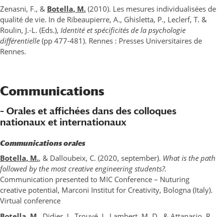
Zenasni, F., &
Botella, M.
(2010). Les mesures individualisées de
qualité de vie. In de Ribeaupierre, A., Ghisletta, P., Leclerf, T. &
Roulin, J.-L. (Eds.),
Identité et spécificités de la psychologie
différentielle
(pp 477-481). Rennes : Presses Universitaires de
Rennes.
Communications
– Orales et affichées dans des colloques
nationaux et internationaux
Communications orales
Botella, M.
, & Dalloubeix, C. (2020, september).
What is the path
followed by the most creative engineering students?.
Communication presented to MIC Conference – Nuturing
creative potential, Marconi Institut for Creativity, Bologna (Italy).
Virtual conference
Botella, M.,
Didier, J., Trouvé, J., Lambert, M. D., & Attanasio, R.