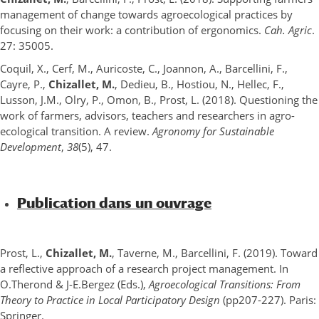
management of change towards agroecological practices by
focusing on their work: a contribution of ergonomics.
Cah. Agric
.
27: 35005.
Coquil, X., Cerf, M., Auricoste, C., Joannon, A., Barcellini, F.,
Cayre, P.,
Chizallet, M.
, Dedieu, B., Hostiou, N., Hellec, F.,
Lusson, J.M., Olry, P., Omon, B., Prost, L. (2018). Questioning the
work of farmers, advisors, teachers and researchers in agro-
ecological transition. A review.
Agronomy for Sustainable
Development
,
38
(5), 47.
Publication dans un ouvrage
Prost, L.,
Chizallet, M.
, Taverne, M., Barcellini, F. (2019). Toward
a reflective approach of a research project management. In
O.Therond & J-E.Bergez (Eds.),
Agroecological Transitions: From
Theory to Practice in Local Participatory Design
(pp207-227). Paris:
Springer.