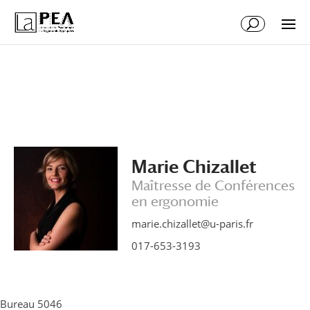
Aller
Aller
au
à
contenu
la
principal
navigation
Marie Chizallet
Maîtresse de Conférences
en ergonomie
marie.chizallet@u-paris.fr
017-653-3193
Bureau 5046