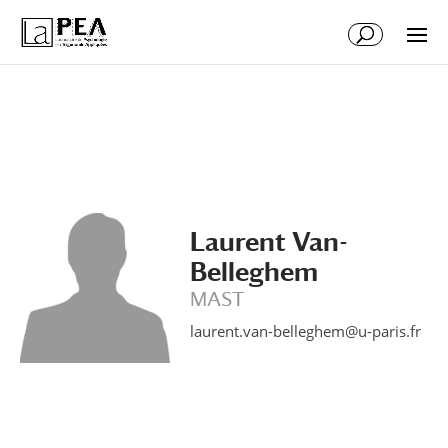
Aller
Aller
au
à
contenu
la
principal
navigation
Laurent Van-
Belleghem
MAST
laurent.van-belleghem@u-paris.fr